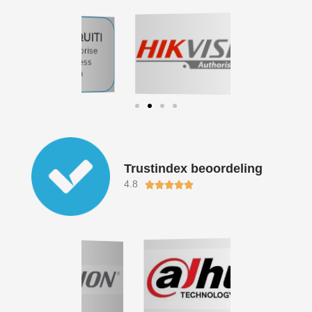
Trustindex beoordeling
4.8
Waardering





5
van
5