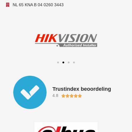
NL 65 KNA B 04 0260 3443
Trustindex beoordeling
4.8
Waardering





5
van
5