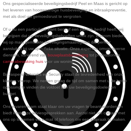
Ons gespecialiseerde beveiligingsbedrijf Peel en Maas is gericht op
het leveren van hoogwaardige huisbeveiliging en inbraakpreventie,
met als doel uw gemoedsrust te vergroten.
Of u nu een particuliere klant bent of een zakelijk bedrijf heeft, wij
begrijpen dat uw beveiligingsbehoeften uniek zijn. Daarom bieden
wij op maat gemaakte beveiligingsmaatregelen die perfect
aansluiten bij uw specifieke situatie. Onze expertise omvat diverse
diensten, variërend van
bouwplaatsbeveiliging
tot professionele
camerabewaking huis
voor uw woning.
Bij Jaspers Networks en Security staat de tevredenheid van onze
klanten voorop. We nemen graag de tijd om samen met u de beste
oplossing te vinden die voldoet aan uw beveiligingsdoelen en
budget.
Ons ervaren team staat klaar om uw vragen te beantwoorden en
biedt kosteloze adviesgesprekken aan. Aarzel niet om contact met
ons op te nemen via e-mail of telefoon om een afspraak te maken.