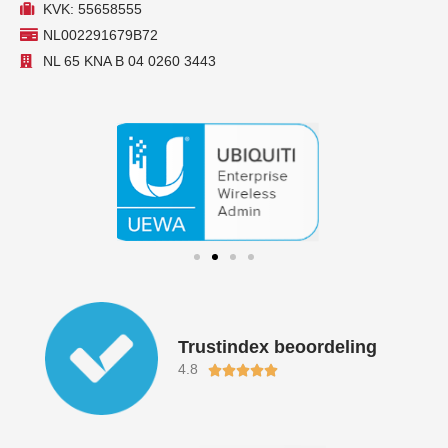
KVK: 55658555
NL002291679B72
NL 65 KNA B 04 0260 3443
Trustindex beoordeling
4.8
Waardering





5
van
5