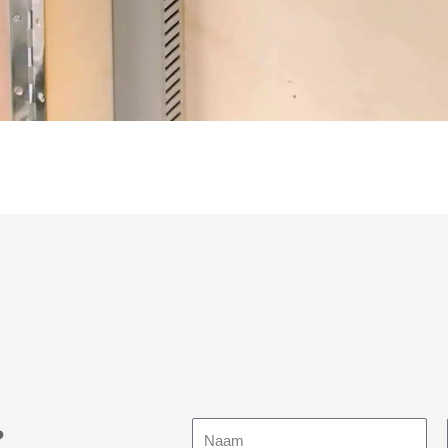
Naam
?