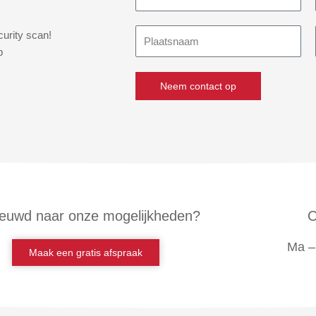
Plaatsnaam
curity scan!
p
Neem contact op
euwd naar onze mogelijkheden?
O
Ma – 
Maak een gratis afspraak