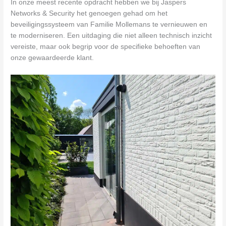
In onze meest recente opdracht hebben we bij Jaspers
Networks & Security het genoegen gehad om het
beveiligingssysteem van Familie Mollemans te vernieuwen en
te moderniseren. Een uitdaging die niet alleen technisch inzicht
vereiste, maar ook begrip voor de specifieke behoeften van
onze gewaardeerde klant.