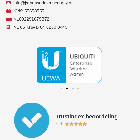
info@js-networksensecurity.nl
KVK: 55658555
NL002291679B72
NL 65 KNA B 04 0260 3443
Trustindex beoordeling
4.8
Waardering





5
van