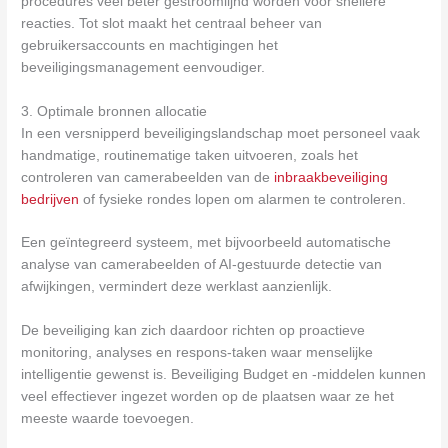
procedures veel beter gestroomlijnd worden voor snellere
reacties. Tot slot maakt het centraal beheer van
gebruikersaccounts en machtigingen het
beveiligingsmanagement eenvoudiger.
3. Optimale bronnen allocatie
In een versnipperd beveiligingslandschap moet personeel vaak
handmatige, routinematige taken uitvoeren, zoals het
controleren van camerabeelden van de
inbraakbeveiliging
bedrijven
of fysieke rondes lopen om alarmen te controleren.
Een geïntegreerd systeem, met bijvoorbeeld automatische
analyse van camerabeelden of AI-gestuurde detectie van
afwijkingen, vermindert deze werklast aanzienlijk.
De beveiliging kan zich daardoor richten op proactieve
monitoring, analyses en respons-taken waar menselijke
intelligentie gewenst is. Beveiliging Budget en -middelen kunnen
veel effectiever ingezet worden op de plaatsen waar ze het
meeste waarde toevoegen.