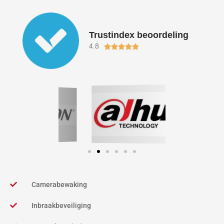
Trustindex beoordeling
4.8
Waardering





5
van
5
Camerabewaking
Inbraakbeveiliging