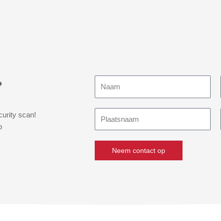
Naam
?
Plaatsnaam
curity scan!
p
Neem contact op