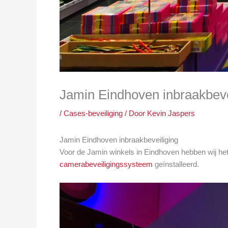
Jamin Eindhoven inbraakbeve
/
Cases-beveiliging
/ Door
Kevin Jaspers
Jamin Eindhoven inbraakbeveiliging
Voor de Jamin winkels in Eindhoven hebben wij het 
camerabeveiligingssysteem
geïnstalleerd.