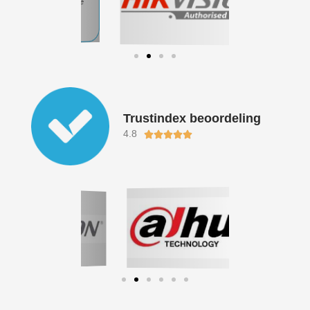
Trustindex beoordeling
4.8
Waardering





5
van
5