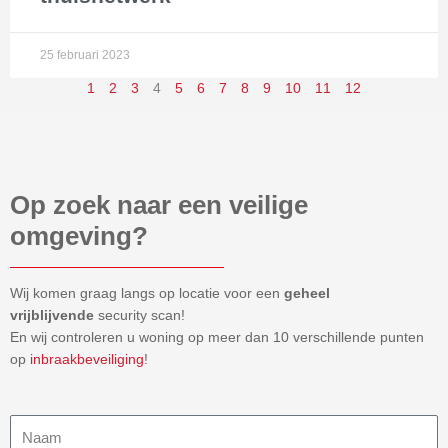
25 februari 2023
1
2
3
4
5
6
7
8
9
10
11
12
Op zoek naar een veilige
omgeving?
Wij komen graag langs op locatie voor een
geheel
vrijblijvende
security scan!
En wij controleren u woning op meer dan 10 verschillende punten
op
inbraakbeveiliging
!
Naam